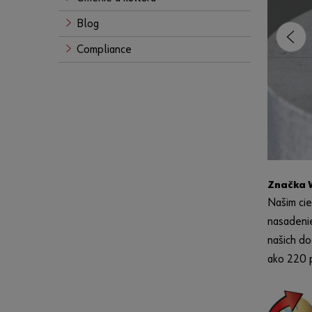
Blog
Compliance
Značka W
Našim cie
nasadenie
našich do
ako 220 p