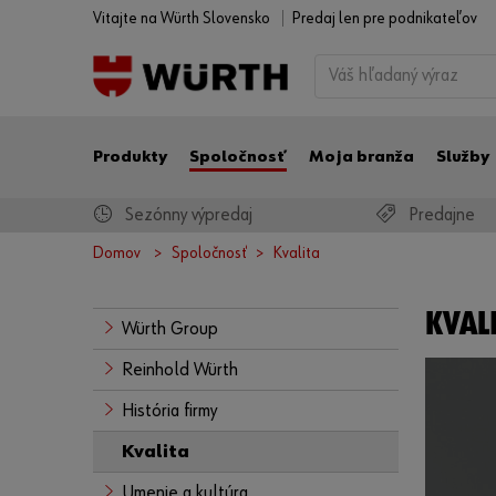
Vitajte na Würth Slovensko
Predaj len pre podnikateľov
Produkty
Spoločnosť
Moja branža
Služby
Sezónny výpredaj
Predajne
Domov
Spoločnosť
Kvalita
KVALI
Würth Group
Reinhold Würth
História firmy
Kvalita
Umenie a kultúra