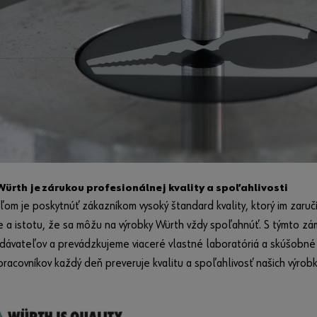
ürth je zárukou profesionálnej kvality a spoľahlivosti
ľom je poskytnúť zákazníkom vysoký štandard kvality, ktorý im zaruč
 a istotu, že sa môžu na výrobky Würth vždy spoľahnúť. S týmto z
dávateľov a prevádzkujeme viaceré vlastné laboratóriá a skúšobné d
racovníkov každý deň preveruje kvalitu a spoľahlivosť našich výrobk