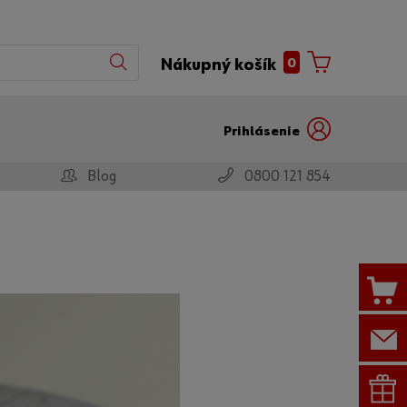
0
Nákupný košík
Prihlásenie
Blog
0800 121 854
Prihláste
s
sa s
používateľským
partnerským
menom
číslom
Zákaznícke
číslo