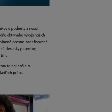
níkov a podnety z našich
dňu aktívneho vývoja našich
 splnené presne zadefinované
 sú desiatky patentov,
 trhu.
kom to najlepšie a
niť ich prácu.