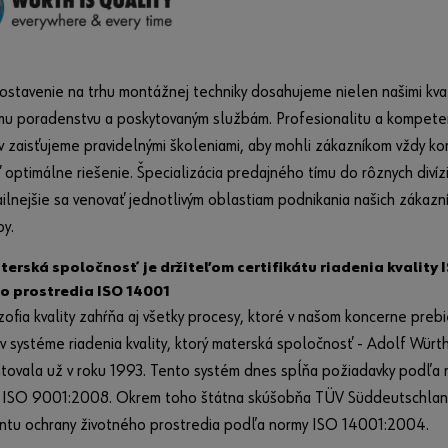
stavenie na trhu montážnej techniky dosahujeme nielen našimi kval
u poradenstvu a poskytovaným službám. Profesionalitu a kompete
 zaisťujeme pravidelnými školeniami, aby mohli zákazníkom vždy k
 optimálne riešenie. Špecializácia predajného tímu do rôznych diví
ilnejšie sa venovať jednotlivým oblastiam podnikania našich zákazní
by.
erská spoločnosť je držiteľom certifikátu riadenia kvality I
o prostredia ISO 14001
zofia kvality zahŕňa aj všetky procesy, ktoré v našom koncerne preb
 v systéme riadenia kvality, ktorý materská spoločnosť - Adolf Wü
ovala už v roku 1993. Tento systém dnes spĺňa požiadavky podľa n
- ISO 9001:2008. Okrem toho štátna skúšobňa TÜV Süddeutschland 
tu ochrany životného prostredia podľa normy ISO 14001:2004.