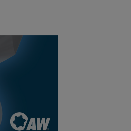
Teraz
registro
vať