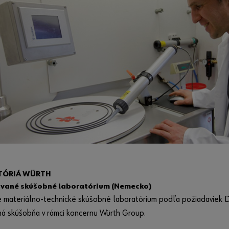
TÓRIÁ WÜRTH
ované skúšobné laboratórium (Nemecko)
é materiálno-technické skúšobné laboratórium podľa požiadaviek 
ná skúšobňa v rámci koncernu Würth Group.