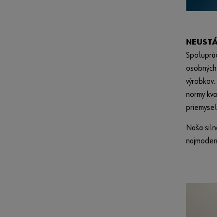
NEUSTÁ
Spoluprác
osobných 
výrobkov.
normy kva
priemysel
Naša siln
najmodern