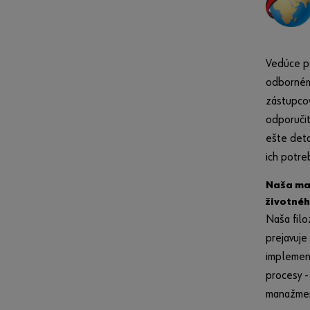
Vedúce po
odborném
zástupcov
odporučiť
ešte deta
ich potre
Naša mat
životnéh
Naša filo
prejavuje
implement
procesy 
manažmen