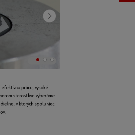
Číslo
partnera
Heslo
Zabudli ste
Vaše heslo?
Zapamätať
í efektívnu prácu, vysoké
prihlasovacie
ámerom starostlivo vyberáme
údaje
ielne, v ktorých spolu viac
Prihlásiť
ov.