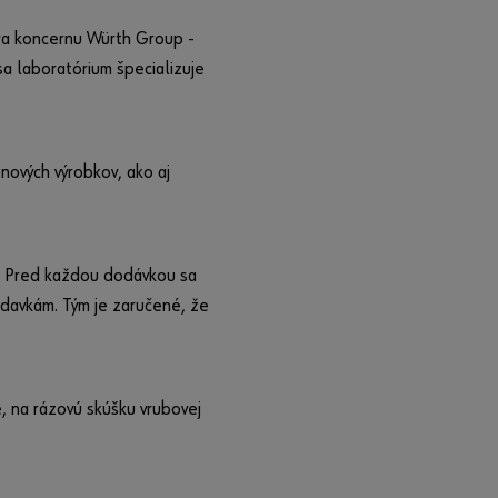
ra koncernu Würth Group -
a laboratórium špecializuje
 nových výrobkov, ako aj
v. Pred každou dodávkou sa
adavkám. Tým je zaručené, že
e, na rázovú skúšku vrubovej