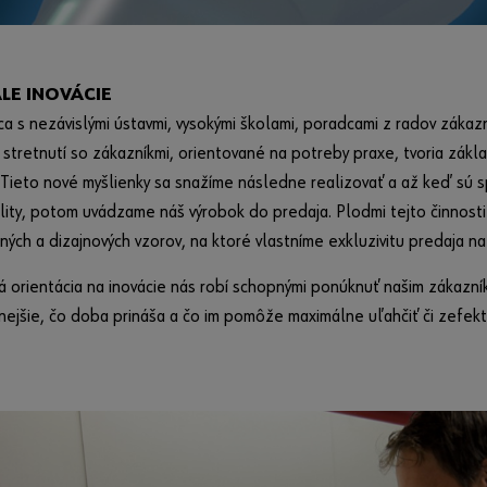
LE INOVÁCIE
a s nezávislými ústavmi, vysokými školami, poradcami z radov zákaz
stretnutí so zákazníkmi, orientované na potreby praxe, tvoria zákla
 Tieto nové myšlienky sa snažíme následne realizovať a až keď sú
lity, potom uvádzame náš výrobok do predaja. Plodmi tejto činnosti
ných a dizajnových vzorov, na ktoré vlastníme exkluzivitu predaja na
á orientácia na inovácie nás robí schopnými ponúknuť našim zákazní
ejšie, čo doba prináša a čo im pomôže maximálne uľahčiť či zefektív