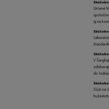
Skúšobné
Určené hl
spoločnos
aj na kon
Skúšobn
Laboratór
štandardn
Skúšobné
V Šanghaj
odoberajú
do lodnýc
Skúšobn
Slúži na 
huževnato