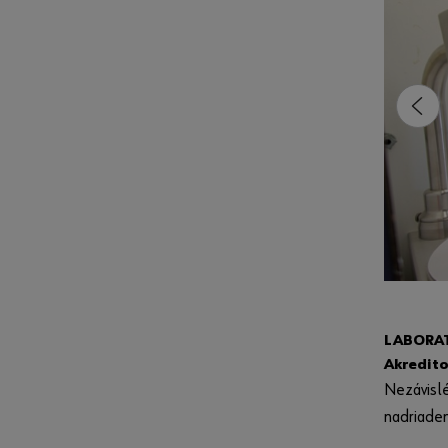
LABORA
Akredit
Nezávisl
nadriade