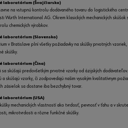
 laboratórium (Švajčiarsko)
avne na vstupnú kontrolu dodávaného tovaru do logistického cent
ti Würth International AG. Okrem klasických mechanických skúšok s
trolu chemických výrobkov.
é laboratórium (Slovensko)
ium v Bratislave plní všetky požiadavky na skúšky prvotných vzoriek,
é skúšky.
 laboratórium (Čína)
i sa skúšajú predovšetkým prvotné vzorky od ázijských dodávateľo
 a skúšajú vzorky, či zodpovedajú našim vysokým kvalitatívnym poži
h zásielok sa dostane iba bezchybný tovar.
é laboratórium (USA)
skúšky mechanických vlastností ako tvrdosť, pevnosť v ťahu a v skrut
sti, mikrotvrdosti a rôzne funkčné skúšky.