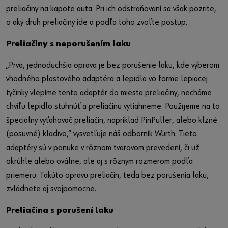
preliačiny na kapote auta. Pri ich odstraňovaní sa však pozrite,
o aký druh preliačiny ide a podľa toho zvoľte postup.
Preliačiny s neporušením laku
„Prvá, jednoduchšia oprava je bez porušenie laku, kde výberom
vhodného plastového adaptéra a lepidla vo forme lepiacej
tyčinky vlepíme tento adaptér do miesta preliačiny, necháme
chvíľu lepidlo stuhnúť a preliačinu vytiahneme. Použijeme na to
špeciálny vyťahovač preliačin, napríklad PinPuller, alebo klzné
(posuvné) kladivo,“ vysvetľuje náš odborník Würth. Tieto
adaptéry sú v ponuke v rôznom tvarovom prevedení, či už
okrúhle alebo oválne, ale aj s rôznym rozmerom podľa
priemeru. Takúto opravu preliačin, teda bez porušenia laku,
zvládnete aj svojpomocne.
Preliačina s porušení laku