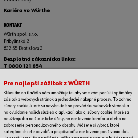
Kariéra vo Würthe
KONTAKT
Würth spol. s.r.o.
Pribylinská 2
832 55 Bratislava 3
Bezplatná zákaznícka linka:
T 0800 121 854
IČO: 00684864
Pre najlepší zážitok z WÜRTH
IČ DPH: SK 2020332534
Kliknutím na tlačidlo nám umožňujete, aby sme vám ponúkli optimálny
Kontaktný formulár
zážitok z webových stránok a jednoduché nákupné procesy. To zahŕňa
súbory cookie, ktoré sú nevyhnutné na prevádzku webových stránok a
PREDAJNE
na ovládanie našich služieb a aplikácií, ako aj súbory cookie, ktoré sa
Banská Bystrica
používajú iba na štatistické účely, na nastavenie komfortu alebo na
zobrazenie personalizovaného obsahu. Môžete si vybrať, ktoré
Bratislava
kategórie chcete povoliť, a prispôsobiť si nastavenie používania dát.
Košice