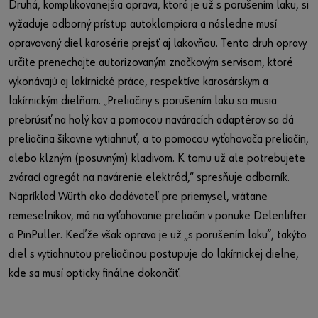
Druhá, komplikovanejšia oprava, ktorá je už s porušením laku, si
vyžaduje odborný prístup autoklampiara a následne musí
opravovaný diel karosérie prejsť aj lakovňou. Tento druh opravy
určite prenechajte autorizovaným značkovým servisom, ktoré
vykonávajú aj lakírnické práce, respektíve karosárskym a
lakírnickým dielňam. „Preliačiny s porušením laku sa musia
prebrúsiť na holý kov a pomocou naváracích adaptérov sa dá
preliačina šikovne vytiahnuť, a to pomocou vyťahovača preliačin,
alebo klzným (posuvným) kladivom. K tomu už ale potrebujete
zvárací agregát na navárenie elektród,“ spresňuje odborník.
Napríklad Würth ako dodávateľ pre priemysel, vrátane
remeselníkov, má na vyťahovanie preliačin v ponuke Delenlifter
a PinPuller. Keďže však oprava je už „s porušením laku“, takýto
diel s vytiahnutou preliačinou postupuje do lakírnickej dielne,
kde sa musí opticky finálne dokončiť.