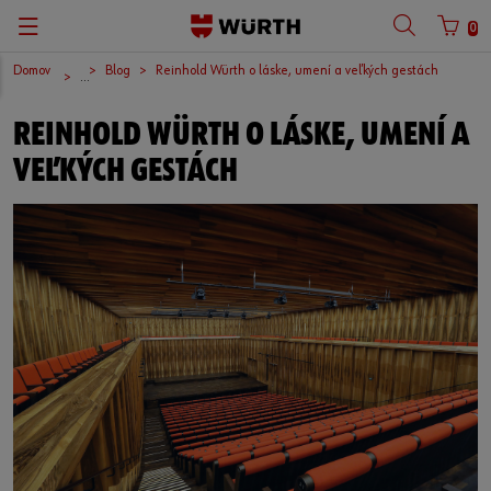
0
Domov
Blog
Reinhold Würth o láske, umení a veľkých gestách
...
REINHOLD WÜRTH O LÁSKE, UMENÍ A
VEĽKÝCH GESTÁCH