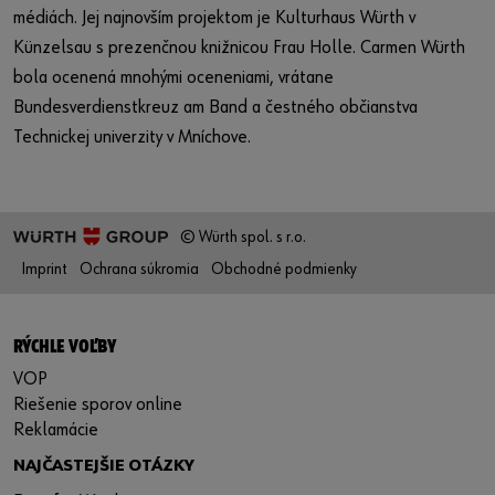
médiách. Jej najnovším projektom je Kulturhaus Würth v
Künzelsau s prezenčnou knižnicou Frau Holle. Carmen Würth
bola ocenená mnohými oceneniami, vrátane
Bundesverdienstkreuz am Band a čestného občianstva
Technickej univerzity v Mníchove.
© Würth spol. s r.o.
Imprint
Ochrana súkromia
Obchodné podmienky
RÝCHLE VOĽBY
VOP
Riešenie sporov online
Reklamácie
NAJČASTEJŠIE OTÁZKY