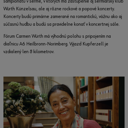
šampionátu v šerme, v ktorých má zastúpenie aj šermiarsky klub
Würth Künzelsau, ale aj rôzne rockové a popové koncerty.
Koncerty budú primárne zamerané na romantickú, vážnu ako aj
súčasnú hudbu a budú sa pravidelne konať v koncertnej sále.
Fórum Carmen Würth má výhodnú polohu s pripojením na
diaľnicu A6 Heilbronn-Norimberg. Výjazd Kupferzell je
vzdialený len 8 kilometrov.