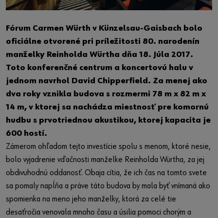
Fórum Carmen Würth v Künzelsau-Gaisbach bolo
oficiálne otvorené pri príležitosti 80. narodenín
manželky Reinholda Würtha dňa 18. Júla 2017.
Toto konferenčné centrum a koncertovú halu v
jednom navrhol David Chipperfield. Za menej ako
dva roky vznikla budova s rozmermi 78 m x 82 m x
14 m, v ktorej sa nachádza miestnosť pre komornú
hudbu s prvotriednou akustikou, ktorej kapacita je
600 hostí.
Zámerom ohľadom tejto investície spolu s menom, ktoré nesie,
bolo vyjadrenie vďačnosti manželke Reinholda Würtha, za jej
obdivuhodnú oddanosť. Obaja cítia, že ich čas na tomto svete
sa pomaly napĺňa a práve táto budova by mala byť vnímaná ako
spomienka na meno jeho manželky, ktorá za celé tie
desaťročia venovala mnoho času a úsilia pomoci chorým a