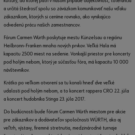
kultúry, do ktorej patrí v našom prípade objektívnosť, tolerancia
a určitá štedrosť spolu so záväzkom komunikovať našu vďaku
zákazníkom, ktorých si ceníme rovnako, ako vynikajúco
odvedenú prácu našich zamestnancov.
Fórum Carmen Würth poskytuje mestu Künzelsau a regiónu
Heilbronn-Franken mnoho nových prvkov. Veľká Hala má
kapacitu 2500 miest na sedenie. Vonkajší priestor pre koncerty
pod holým nebom, ktorý je súčasťou fóra, má kapacitu 10 000
návštevníkov.
Krátko po veľkom otvorení sa tu konali hneď dve veľké
udalosti pod holým nebom, a to koncert rappera CRO 22. júla
a koncert hudobníka Stinga 23. júla 2017.
Do budúcnosti bude fórum Carmen Würth miestom pre akcie
pre zákazníkov a dodávateľov spoločnosti WÜRTH, ako aj
veľtrh, výstavy, firemné stretnutia, medzinárodné turnaje