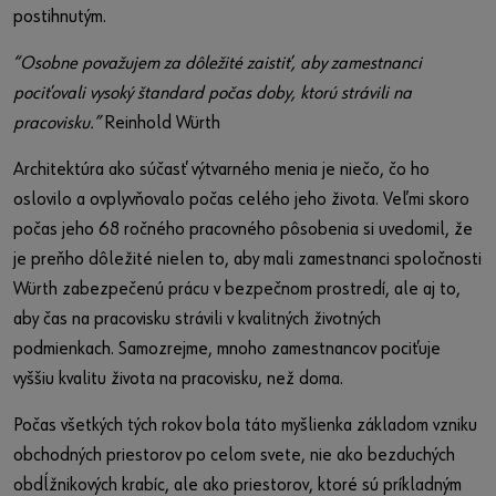
postihnutým.
“Osobne považujem za dôležité zaistiť, aby zamestnanci
pociťovali vysoký štandard počas doby, ktorú strávili na
pracovisku.”
Reinhold Würth
Architektúra ako súčasť výtvarného menia je niečo, čo ho
oslovilo a ovplyvňovalo počas celého jeho života. Veľmi skoro
počas jeho 68 ročného pracovného pôsobenia si uvedomil, že
je preňho dôležité nielen to, aby mali zamestnanci spoločnosti
Würth zabezpečenú prácu v bezpečnom prostredí, ale aj to,
aby čas na pracovisku strávili v kvalitných životných
podmienkach. Samozrejme, mnoho zamestnancov pociťuje
vyššiu kvalitu života na pracovisku, než doma.
Počas všetkých tých rokov bola táto myšlienka základom vzniku
obchodných priestorov po celom svete, nie ako bezduchých
obdĺžnikových krabíc, ale ako priestorov, ktoré sú príkladným