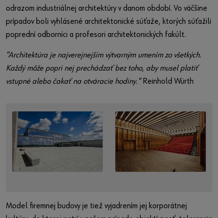
odrazom industriálnej architektúry v danom období. Vo väčšine
prípadov boli vyhlásené architektonické súťaže, ktorých súťažili
poprední odborníci a profesori architektonických fakúlt.
"Architektúra je najverejnejším výtvarným umením zo všetkých.
Každý môže popri nej prechádzať bez toho, aby musel platiť
vstupné alebo čakať na otváracie hodiny."
Reinhold Würth
Model firemnej budovy je tiež vyjadrením jej korporátnej