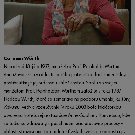
Carmen Würth
Narodená 18. júla 1937, manželka Prof. Reinholda Würtha.
Angažovanie sa v oblasti sociálnej integrácie ľudí s mentálnym
postihnutím je jej srdcovou záležitosťou. Spolu so svojím
manželom Prof. Reinholdom Würthom založila v roku 1987
Nadáciu Würth, ktorá sa zameriava na podporu umenia, kultúry,
výskumu, vedy a vzdelávania. V roku 2003 bola iniciátorkou
otvorenia hotelovej reštaurácie Anne-Sophie v Künzelsau, kde
sa ľudia so zdravotným postihnutím učia pracovné procesy v
oblasti stravovania. Táto udalosť získala veľa pozornosti aj v