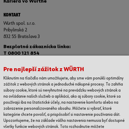
Kariéra vo Würthe
KONTAKT
Würth spol. s.r.o.
Pribylinská 2
832 55 Bratislava 3
Bezplatná zákaznícka linka:
T 0800 121 854
IČO: 00684864
Pre najlepší zážitok z WÜRTH
IČ DPH: SK 2020332534
Kliknutím na tlačidlo nám umožňujete, aby sme vám ponúkli optimálny
Kontaktný formulár
zážitok z webových stránok a jednoduché nákupné procesy. To zahŕňa
súbory cookie, ktoré sú nevyhnutné na prevádzku webových stránok a
PREDAJNE
na ovládanie našich služieb a aplikácií, ako aj súbory cookie, ktoré sa
Banská Bystrica
používajú iba na štatistické účely, na nastavenie komfortu alebo na
zobrazenie personalizovaného obsahu. Môžete si vybrať, ktoré
Bratislava
kategórie chcete povoliť, a prispôsobiť si nastavenie používania dát.
Košice
Upozorňujeme, že na základe vášho nastavenia nemusia byť dostupné
Nitra
všetky funkcie webových stránok. Toto rozhodnutie môžete
Poprad