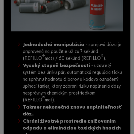
Jednoduchá manipulácia
- sprejová dóza je
pripravená na použitie už za 7 sekúnd
®
®
(REFILLO
mat) / 60 sekúnd (REFILLO
).
Vysoký stupeň bezpečnosti
- uzavretý
systém bez úniku pár, automatická regulácia tlaku
na správnu hodnotu 6 barov a kódovo označený
upínací tanier, ktorý zabráni riziku naplnenia dózy
nesprávnym chemickým prostriedkom
®
(REFILLO
mat).
Takmer nekonečná znovu naplniteľnosť
dóz.
Chráni životné prostredie znižovaním
odpadu a elimináciou toxických hnacích