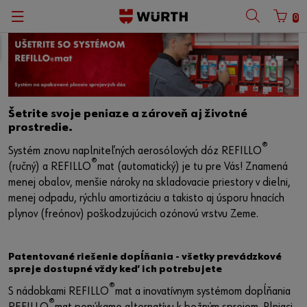
0
Šetrite svoje peniaze a zároveň aj životné
prostredie.
®
Systém znovu naplniteľných aerosólových dóz REFILLO
®
(ručný) a REFILLO
mat (automatický) je tu pre Vás! Znamená
menej obalov, menšie nároky na skladovacie priestory v dielni,
menej odpadu, rýchlu amortizáciu a takisto aj úsporu hnacích
plynov (freónov) poškodzujúcich ozónovú vrstvu Zeme.
Patentované riešenie dopĺňania - všetky prevádzkové
spreje dostupné vždy keď ich potrebujete
®
S nádobkami REFILLO
mat a inovatívnym systémom dopĺňania
®