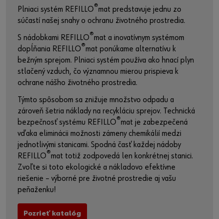
®
Plniaci systém REFILLO
mat predstavuje jednu zo
súčastí našej snahy o ochranu životného prostredia.
®
S nádobkami REFILLO
mat a inovatívnym systémom
®
dopĺňania REFILLO
mat ponúkame alternatívu k
bežným sprejom. Plniaci systém používa ako hnací plyn
stlačený vzduch, čo významnou mierou prispieva k
ochrane nášho životného prostredia.
Týmto spôsobom sa znižuje množstvo odpadu a
zároveň šetria náklady na recykláciu sprejov. Technická
®
bezpečnosť systému REFILLO
mat je zabezpečená
vďaka eliminácii možnosti zámeny chemikálií medzi
jednotlivými stanicami. Spodná časť každej nádoby
®
REFILLO
mat totiž zodpovedá len konkrétnej stanici.
Zvoľte si toto ekologické a nákladovo efektívne
riešenie – výborné pre životné prostredie aj vašu
peňaženku!
Pozrieť katalóg