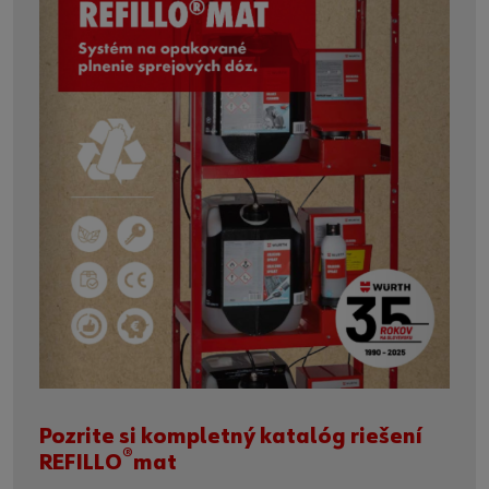
Pozrite si kompletný katalóg riešení
®
REFILLO
mat