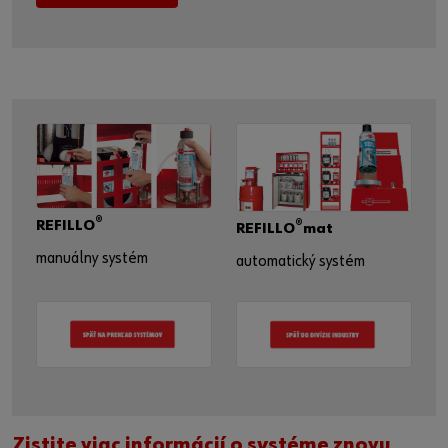
®
REFILLO
®
REFILLO
mat
manuálny systém
automatický systém
Zistite viac informácií o systéme znovu