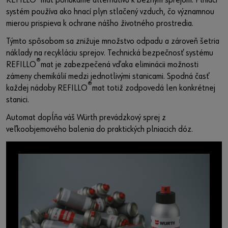
REFILLO
mat ponúkame alternatívu k bežným sprejom. Plniaci
systém používa ako hnací plyn stlačený vzduch, čo významnou
mierou prispieva k ochrane nášho životného prostredia.
Týmto spôsobom sa znižuje množstvo odpadu a zároveň šetria
náklady na recykláciu sprejov. Technická bezpečnosť systému
®
REFILLO
mat je zabezpečená vďaka eliminácii možnosti
zámeny chemikálií medzi jednotlivými stanicami. Spodná časť
®
každej nádoby REFILLO
mat totiž zodpovedá len konkrétnej
stanici.
Automat dopĺňa váš Würth prevádzkový sprej z
veľkoobjemového balenia do praktických plniacich dóz.