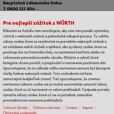
Bezplatná zákaznícka linka:
T 0800 121 854
IČO: 00684864
Pre najlepší zážitok z WÜRTH
IČ DPH: SK 2020332534
Kliknutím na tlačidlo nám umožňujete, aby sme vám ponúkli optimálny
Kontaktný formulár
zážitok z webových stránok a jednoduché nákupné procesy. To zahŕňa
súbory cookie, ktoré sú nevyhnutné na prevádzku webových stránok a
PREDAJNE
na ovládanie našich služieb a aplikácií, ako aj súbory cookie, ktoré sa
Banská Bystrica
používajú iba na štatistické účely, na nastavenie komfortu alebo na
zobrazenie personalizovaného obsahu. Môžete si vybrať, ktoré
Bratislava
kategórie chcete povoliť, a prispôsobiť si nastavenie používania dát.
Košice
Upozorňujeme, že na základe vášho nastavenia nemusia byť dostupné
Nitra
všetky funkcie webových stránok. Toto rozhodnutie môžete
Poprad
samozrejme kedykoľvek zmeniť. Tiež upozorňujeme, že zmenou
Prešov
nastavenia súborov cookie nie je možné automaticky vymazať súbory
Trnava
cookie, ktoré sú už nastavené vo vašom prehliadači. V prípade potreby
Žilina
vymažte súbory cookie, ktoré už nie sú potrebné, manuálne
prostredníctvom nastavení prehliadača.
SLEDUJTE NÁS
Zobraziť detaily
Ochrana súkromia
Cookies
Imprint
Facebook
Obchodné podmienky