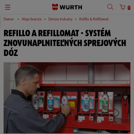
0
Domov
Moja branža
Divízia Industry
Refillo & Refillomat
REFILLO A REFILLOMAT - SYSTÉM
ZNOVUNAPLNITEĽNÝCH SPREJOVÝCH
DÓZ