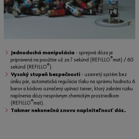
Jednoduchá manipulácia
- sprejová dóza je
®
pripravená na použitie už za 7 sekúnd (REFILLO
mat) / 60
®
sekúnd (REFILLO
).
Vysoký stupeň bezpečnosti
- uzavretý systém bez
úniku pár, automatická regulácia tlaku na správnu hodnotu 6
barov a kódovo označený upínací tanier, ktorý zabráni riziku
naplnenia dózy nesprávnym chemickým prostriedkom
®
(REFILLO
mat).
Takmer nekonečná znovu naplniteľnosť dóz.